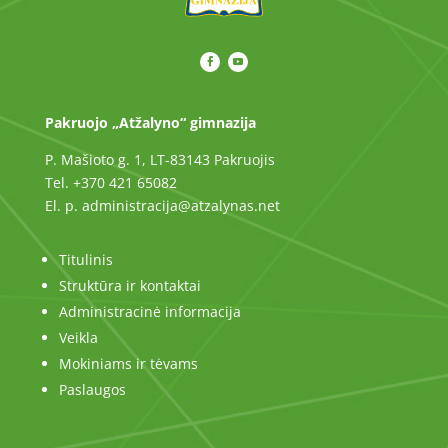
Pakruojo „Atžalyno“ gimnazija
P. Mašioto g. 1, LT-83143 Pakruojis
Tel. +370 421 65082
El. p. administracija@atzalynas.net
Titulinis
Struktūra ir kontaktai
Administracinė informacija
Veikla
Mokiniams ir tėvams
Paslaugos