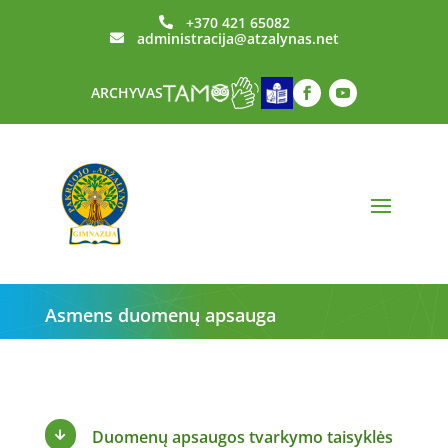
+370 421 65082

administracija@atzalynas.net

ARCHYVAS
Asmens duomenų apsauga
Duomenų apsaugos tvarkymo taisyklės
