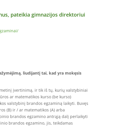
s, pateikia gimnazijos direktoriui
gzaminai/
ėjimą, liudijantį tai, kad yra mokęsis
nį įvertinimą, ir tik iš tų, kurių valstybiniai
tūros ar matematikos kurso (be kurso)
tikos valstybinį brandos egzaminą laikyti. Buvęs
ros (B) ir / ar matematikos (A) arba
binio brandos egzamino antrąją dalį perlaikyti
tybinio brandos egzamino, jis, teikdamas