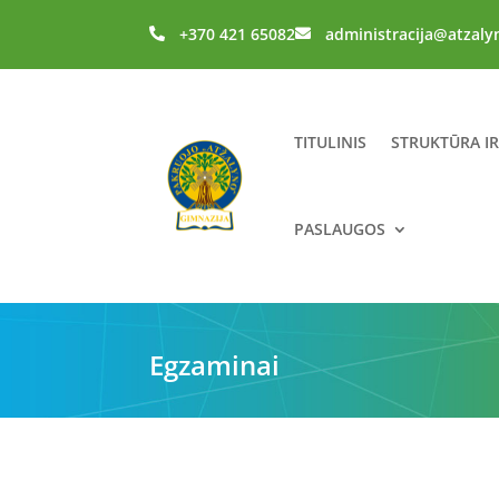
+370 421 65082
administracija@atzaly


TITULINIS
STRUKTŪRA I
PASLAUGOS
Egzaminai