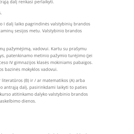
ąją dalį renkasi perlaikyti.
s.
o I dalį laiko pagrindinės valstybinių brandos
gzaminų sesijos metu. Valstybinio brandos
imų pažymėjimą, vadovui. Kartu su prašymu
ys, patenkinamo metinio pažymio turėjimo (jei
oceso IV gimnazijos klasės mokiniams pabaigos.
tos bazinės mokyklos vadovui.
literatūros (B) ir / ar matematikos (A) arba
antrąją dalį, pasirinkdami laikyti to paties
o kurso atitinkamo dalyko valstybinio brandos
paskelbimo dienos.