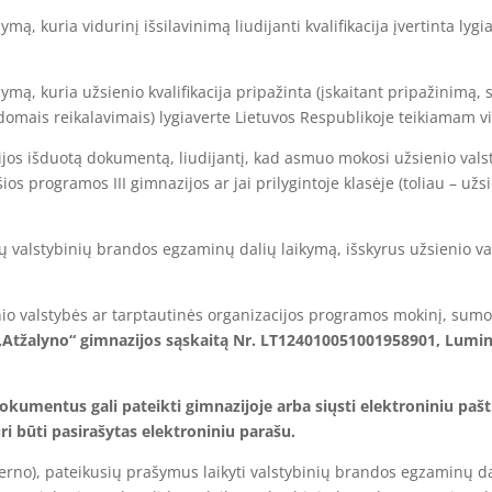
mą, kuria vidurinį išsilavinimą liudijanti kvalifikacija įvertinta lyg
mą, kuria užsienio kvalifikacija pripažinta (įskaitant pripažinimą, su
ldomais reikalavimais) lygiaverte Lietuvos Respublikoje teikiamam v
cijos išduotą dokumentą, liudijantį, kad asmuo mokosi užsienio vals
 programos III gimnazijos ar jai prilygintoje klasėje (toliau – užs
ktų valstybinių brandos egzaminų dalių laikymą, išskyrus užsienio va
nio valstybės ar tarptautinės organizacijos programos mokinį, sumo
„Atžalyno“ gimnazijos sąskaitą Nr. LT124010051001958901, Lumin
umentus gali pateikti gimnazijoje arba siųsti elektroniniu paš
 būti pasirašytas elektroniniu parašu.
), pateikusių prašymus laikyti valstybinių brandos egzaminų dali