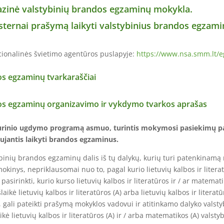
bazinė valstybinių brandos egzaminų mokykla.
ernai prašymą laikyti valstybinius brandos egzaminu
onalinės švietimo agentūros puslapyje:
https://www.nsa.smm.lt/e
os egzaminų tvarkaraščiai
dos egzaminų organizavimo ir vykdymo tvarkos aprašas
nio ugdymo programą asmuo, turintis mokymosi pasiekimų pažym
ujantis laikyti brandos egzaminus.
ių brandos egzaminų dalis iš tų dalykų, kurių turi patenkinamą meti
inys, nepriklausomai nuo to, pagal kurio lietuvių kalbos ir litera
asirinkti, kurio kurso lietuvių kalbos ir literatūros ir / ar matema
kė lietuvių kalbos ir literatūros (A) arba lietuvių kalbos ir literatū
gali pateikti prašymą mokyklos vadovui ir atitinkamo dalyko valsty
ikė lietuvių kalbos ir literatūros (A) ir / arba matematikos (A) vals