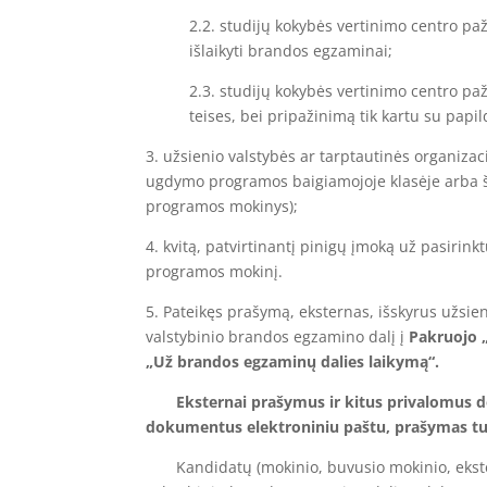
2.2. studijų kokybės vertinimo centro pažy
išlaikyti brandos egzaminai;
2.3. studijų kokybės vertinimo centro pažy
teises, bei pripažinimą tik kartu su papi
3. užsienio valstybės ar tarptautinės organiza
ugdymo programos baigiamojoje klasėje arba šios
programos mokinys);
4. kvitą, patvirtinantį pinigų įmoką už pasirin
programos mokinį.
5. Pateikęs prašymą, eksternas, išskyrus užsie
valstybinio brandos egzamino dalį į
Pakruojo 
„Už brandos egzaminų dalies laikymą“.
Eksternai prašymus ir kitus privalomus dok
dokumentus elektroniniu paštu, prašymas turi
Kandidatų (mokinio, buvusio mokinio, eksterno