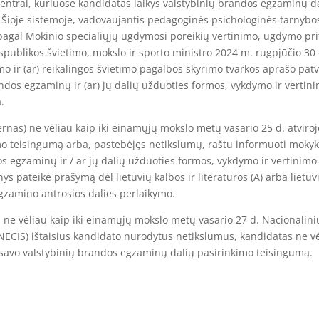
trai, kuriuose kandidatas laikys valstybinių brandos egzaminų dali
. Šioje sistemoje, vadovaujantis pedagoginės psichologinės tarnybo
agal Mokinio specialiųjų ugdymosi poreikių vertinimo, ugdymo prita
espublikos švietimo, mokslo ir sporto ministro 2024 m. rugpjūčio 30
o ir (ar) reikalingos švietimo pagalbos skyrimo tvarkos aprašo pat
ndos egzaminų ir (ar) jų dalių užduoties formos, vykdymo ir vertini
.
) ne vėliau kaip iki einamųjų mokslo metų vasario 25 d. atviroje e
 teisingumą arba, pastebėjęs netikslumų, raštu informuoti mokyklos
egzaminų ir / ar jų dalių užduoties formos, vykdymo ir vertinimo in
 pateikė prašymą dėl lietuvių kalbos ir literatūros (A) arba lietuvių
egzamino antrosios dalies perlaikymo.
e vėliau kaip iki einamųjų mokslo metų vasario 27 d. Nacionalini
NECIS) ištaisius kandidato nurodytus netikslumus, kandidatas ne v
nti savo valstybinių brandos egzaminų dalių pasirinkimo teisingumą.