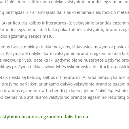
ar išplėstinio – atitinkamo dalyko valstybinio brandos egzamino antr
irmąsias ir / ar antrąsias dalis laiko einamaisiais mokslo metai
) ar lietuvių kalbos ir literatūros (B) valstybinio brandos egzamin
 brandos egzamino I dalį laiko pakartotinės valstybinių brandos e
andos egzaminų sesijos metu.
nus buvęs mokinys teikia mokyklos, išdavusios mokymosi pasiek
. Pažymą dėl dalyko, kurio valstybinio brandos egzamino dalį laik
los vadovui privalu pateikti iki ugdymo plane nustatytos ugdymo pr
kinys prašymą teikia savivaldybės vykdomosios institucijos paskir
eišlaikę lietuvių kalbos ir literatūros (A) arba lietuvių kalbos ir 
prašymą perlaikyti atitinkamo dalyko valstybinio brandos egzamino 
inio brandos egzamino, arba bendrojo kurso, jei neišlaikė išplėstini
rbo dienas nuo atitinkamo valstybinio brandos egzamino rezultatų 
alstybinio brandos egzamino dalis forma