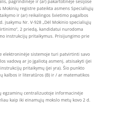
s, pagrindinėje ir (ar) pakartotinėje sesijose
s Mokinių registre pateikta asmens Specialiųjų
ikymo ir (ar) reikalingos švietimo pagalbos
 d. įsakymu Nr. V-928 „Dėl Mokinio specialiųjų
virtinimo“, 2 priedą, kandidatui nurodoma
mo instrukcijų pritaikymus. Prisijungimo prie
lektroninėje sistemoje turi patvirtinti savo
 vadovą ar jo įgaliotą asmenį, atsisakyti (jei
strukcijų pritaikymų (jei yra). Šio punkto
 kalbos ir literatūros (B) ir / ar matematikos
ų egzaminų centralizuotoje informacinėje
ėliau kaip iki einamųjų mokslo metų kovo 2 d.