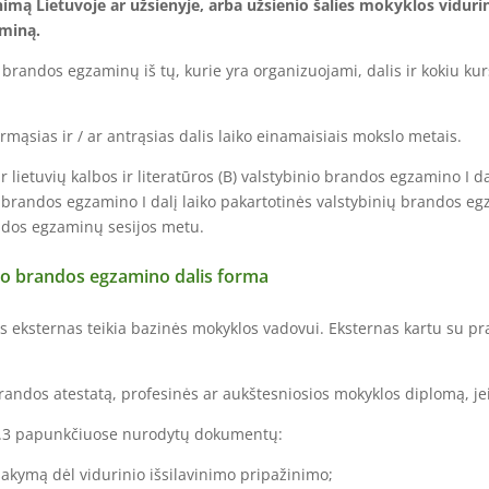
nimą Lietuvoje ar užsienyje, arba užsienio šalies mokyklos vidu
aminą.
andos egzaminų iš tų, kurie yra organizuojami, dalis ir kokiu kursu
ias ir / ar antrąsias dalis laiko einamaisiais mokslo metais.
 lietuvių kalbos ir literatūros (B) valstybinio brandos egzamino I d
 brandos egzamino I dalį laiko pakartotinės valstybinių brandos e
andos egzaminų sesijos metu.
nio brandos egzamino dalis forma
s eksternas teikia bazinės mokyklos vadovui. Eksternas kartu su p
randos atestatą, profesinės ar aukštesniosios mokyklos diplomą, jei 
.1–2.3 papunkčiuose nurodytų dokumentų:
įsakymą dėl vidurinio išsilavinimo pripažinimo;