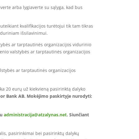
iaverte arba lygiaverte su sąlyga, kad bus
teikiant kvalifikacijos turėtojui tik tam tikras
iduriniam išsilavinimui.
tybės ar tarptautinės organizacijos vidurinio
ienio valstybės ar tarptautinės organizacijos
lstybės ar tarptautinės organizacijos
ka 20 eurų už kiekvieną pasirinktą dalyko
or Bank AB. Mokėjimo paskirtyje nurodyti:
tu
administracija@atzalynas.net
. Siunčiant
s, pasirinkimai bei pasirinktų dalykų