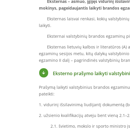
Eksternas – asmuo, įgijęs vidurinį išsilavi
mokinys, pageidaujantis laikyti brandos egz
Eksternas laisvai renkasi, kokių valstybinių br
laikyti.
Eksternai valstybinių brandos egzaminų pirmąs
Eksternas lietuvių kalbos ir literatūros (A) ar
egzaminų sesijos metu, kitų dalykų valstybinio
egzamino II dalį – pagrindinės valstybinių br
Eksterno prašymo laikyti valstybi

Prašymą laikyti valstybinius brandos egzaminu
pateikti:
1. vidurinį išsilavinimą liudijantį dokumentą (b
2. užsienio kvalifikacijų atveju bent vieną 2
2.1. švietimo, mokslo ir sporto ministro 