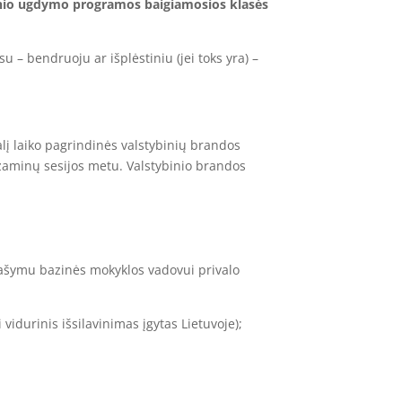
rinio ugdymo programos baigiamosios klasės
 – bendruoju ar išplėstiniu (jei toks yra) –
alį laiko pagrindinės valstybinių brandos
gzaminų sesijos metu. Valstybinio brandos
rašymu bazinės mokyklos vadovui privalo
vidurinis išsilavinimas įgytas Lietuvoje);