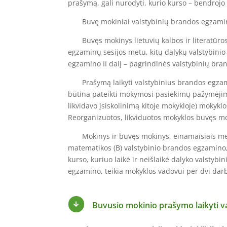
prašymą, gali nurodyti, kurio kurso – bendrojo 
Buvę mokiniai valstybinių brandos egzaminų p
Buvęs mokinys lietuvių kalbos ir literatūros (A
egzaminų sesijos metu, kitų dalykų valstybinio
egzamino II dalį – pagrindinės valstybinių br
Prašymą laikyti valstybinius brandos egzami
būtina pateikti mokymosi pasiekimų pažymėjimą
likvidavo įsiskolinimą kitoje mokykloje) mokyk
Reorganizuotos, likviduotos mokyklos buvęs mo
Mokinys ir buvęs mokinys, einamaisiais metais n
matematikos (B) valstybinio brandos egzamino, 
kurso, kuriuo laikė ir neišlaikė dalyko valstyb
egzamino, teikia mokyklos vadovui per dvi da
Buvusio mokinio prašymo laikyti v
