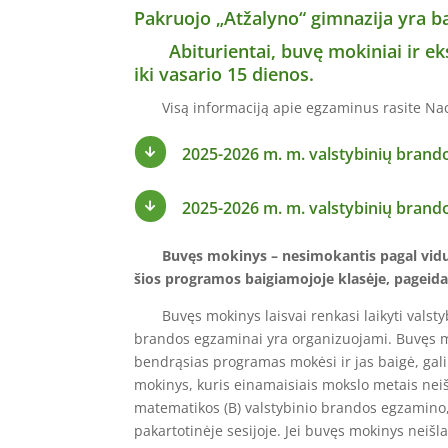
Pakruojo „Atžalyno“ gimnazija yra 
Abiturientai, buvę mokiniai ir ekst
iki vasario 15 dienos.
Visą informaciją apie egzaminus rasite Naci
2025-2026 m. m. valstybinių brand

2025-2026 m. m. valstybinių bran

Buvęs mokinys – nesimokantis pagal viduri
šios programos baigiamojoje klasėje, pageida
Buvęs mokinys laisvai renkasi laikyti valstybin
brandos egzaminai yra organizuojami. Buvęs mok
bendrąsias programas mokėsi ir jas baigė, gali p
mokinys, kuris einamaisiais mokslo metais neišlai
matematikos (B) valstybinio brandos egzamino, 
pakartotinėje sesijoje. Jei buvęs mokinys neišla