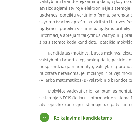
valstybinių brandos egzaminų dalių vykdymo cen
atvaizduojami atviroje elektroninėje sistemoje
ugdymosi poreikių vertinimo forma, parengta p
skyrimo tvarkos aprašo, patvirtinto Lietuvos R
ugdymosi poreikių vertinimo, ugdymo pritaikym
informacija apie jam taikytinus valstybinių bra
šios sistemos kodą kandidatui pateikia mokykla
Kandidatas (mokinys, buvęs mokinys, eksternas
valstybinių brandos egzaminų dalių pasirinkimo
nusprendžia) jam numatytų valstybinių brandos 
nuostata netaikoma, jei mokinys ir buvęs mokinys
(A) arba matematikos (B) valstybinio brandos 
Mokyklos vadovui ar jo įgaliotam asmeniui, n
sistemoje NECIS (toliau – informacinė sistema 
atviroje elektroninėje sistemoje turi patvirti
Reikalavimai kandidatams
