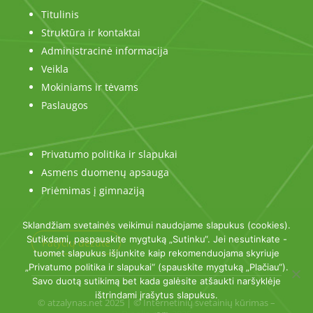
Titulinis
Struktūra ir kontaktai
Administracinė informacija
Veikla
Mokiniams ir tėvams
Paslaugos
Privatumo politika ir slapukai
Asmens duomenų apsauga
Priėmimas į gimnaziją
Sklandžiam svetainės veikimui naudojame slapukus (cookies).
Sutikdami, paspauskite mygtuką „Sutinku“. Jei nesutinkate -
Patyčių dėžutė
tuomet slapukus išjunkite kaip rekomenduojama skyriuje
„Privatumo politika ir slapukai“ (spauskite mygtuką „Plačiau“).
Savo duotą sutikimą bet kada galėsite atšaukti naršyklėje
ištrindami įrašytus slapukus.
© atzalynas.net 2025 | © Internetinių svetainių kūrimas –