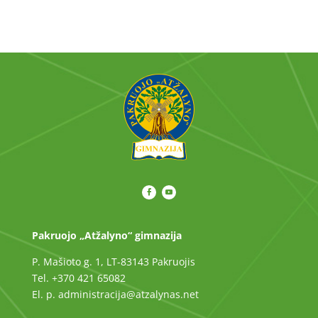
Pakruojo „Atžalyno“ gimnazija
P. Mašioto g. 1, LT-83143 Pakruojis
Tel. +370 421 65082
El. p. administracija@atzalynas.net