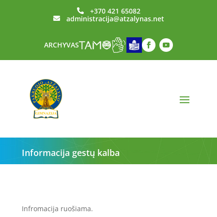
+370 421 65082

administracija@atzalynas.net

ARCHYVAS
Informacija gestų kalba
Infromacija ruošiama.