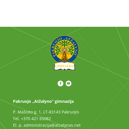
Pakruojo „Atžalyno“ gimnazija
P. Mašioto g. 1, LT-83143 Pakruojis
Tel. +370 421 65082
El. p. administracija@atzalynas.net