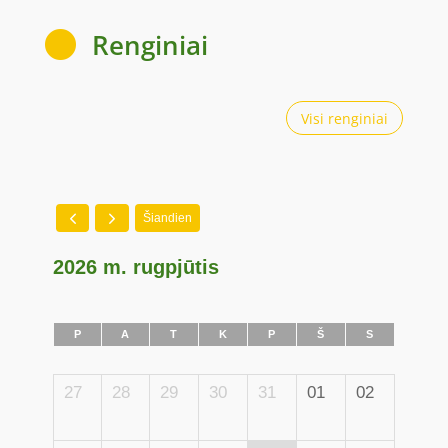
Renginiai

Visi renginiai
Šiandien
2026 m. rugpjūtis
P
A
T
K
P
Š
S
27
28
29
30
31
01
02