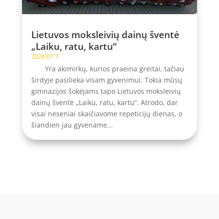
Lietuvos moksleivių dainų šventė
„Laiku, ratu, kartu“
2026 07 7
Yra akimirkų, kurios praeina greitai, tačiau
širdyje pasilieka visam gyvenimui. Tokia mūsų
gimnazijos šokėjams tapo Lietuvos moksleivių
dainų šventė „Laiku, ratu, kartu“. Atrodo, dar
visai neseniai skaičiavome repeticijų dienas, o
šiandien jau gyvename...