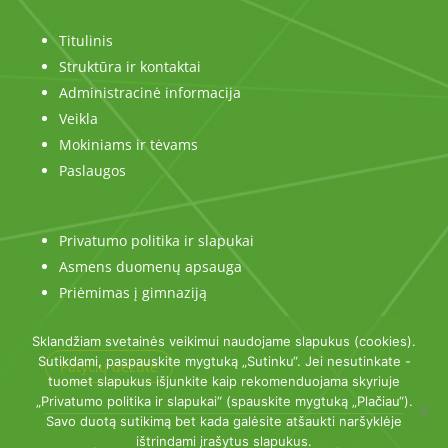
Titulinis
Struktūra ir kontaktai
Administracinė informacija
Veikla
Mokiniams ir tėvams
Paslaugos
Privatumo politika ir slapukai
Asmens duomenų apsauga
Priėmimas į gimnaziją
Sklandžiam svetainės veikimui naudojame slapukus (cookies).
Sutikdami, paspauskite mygtuką „Sutinku“. Jei nesutinkate -
Patyčių dėžutė
tuomet slapukus išjunkite kaip rekomenduojama skyriuje
„Privatumo politika ir slapukai“ (spauskite mygtuką „Plačiau“).
Savo duotą sutikimą bet kada galėsite atšaukti naršyklėje
ištrindami įrašytus slapukus.