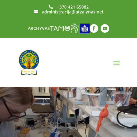
+370 421 65082

administracija@atzalynas.net

ARCHYVAS