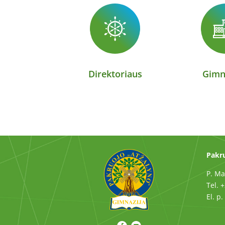
Direktoriaus
Gimn
Pakru
P. Ma
Tel. 
El. p