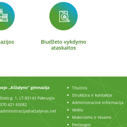
azijos
Biudžeto vykdymo
ataskaitos
ojo „Atžalyno“ gimnazija
Titulinis
Struktūra ir kontaktai
šioto g. 1, LT-83143 Pakruojis
Administracinė informacija
+370 421 65082
Veikla
. administracija@atzalynas.net
Mokiniams ir tėvams
Paslaugos