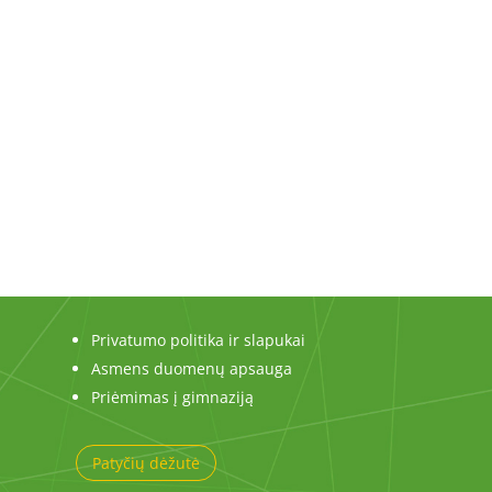
Privatumo politika ir slapukai
Asmens duomenų apsauga
Priėmimas į gimnaziją
Patyčių dėžutė