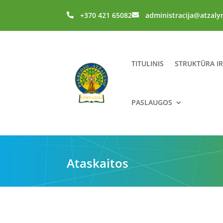
+370 421 65082
administracija@atzaly


TITULINIS
STRUKTŪRA I
PASLAUGOS
Ataskaitos