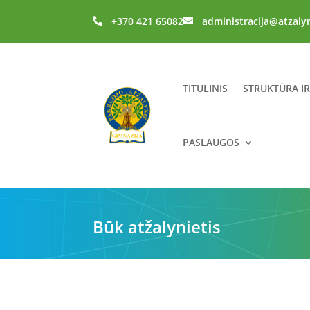
+370 421 65082
administracija@atzaly


TITULINIS
STRUKTŪRA I
PASLAUGOS
Būk atžalynietis