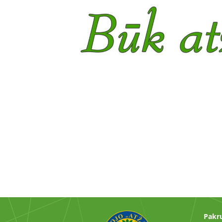
Pakru