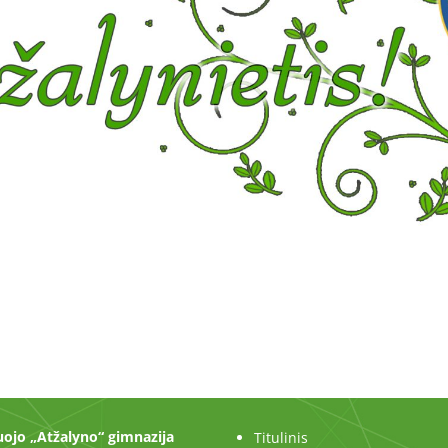
ojo „Atžalyno“ gimnazija
Titulinis