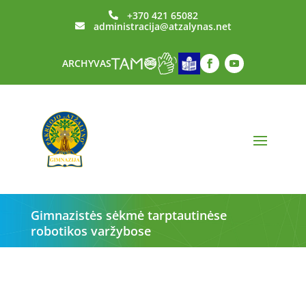
+370 421 65082

administracija@atzalynas.net

ARCHYVAS
Gimnazistės sėkmė tarptautinėse
robotikos varžybose