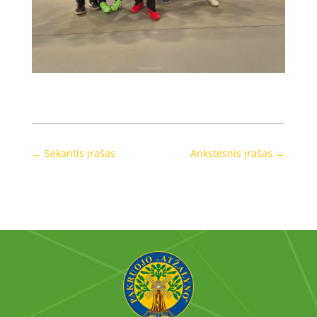
←
Sekantis įrašas
Ankstesnis įrašas
→