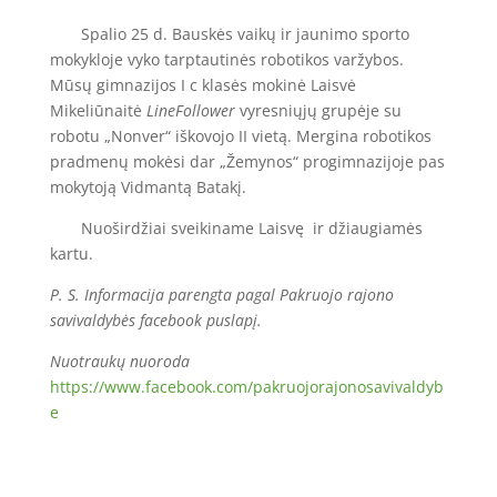
Spalio 25 d. Bauskės vaikų ir jaunimo sporto
mokykloje vyko tarptautinės robotikos varžybos.
Mūsų gimnazijos I c klasės mokinė Laisvė
Mikeliūnaitė
LineFollower
vyresniųjų grupėje su
robotu „Nonver“ iškovojo II vietą. Mergina robotikos
pradmenų mokėsi dar „Žemynos“ progimnazijoje pas
mokytoją Vidmantą Batakį.
Nuoširdžiai sveikiname Laisvę ir džiaugiamės
kartu.
P. S. Informacija parengta pagal Pakruojo rajono
savivaldybės facebook puslapį.
Nuotraukų nuoroda
https://www.facebook.com/pakruojorajonosavivaldyb
e