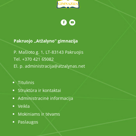
Pakruojo „Atžalyno“ gimnazija
P. Mašioto g. 1, LT-83143 Pakruojis
Tel. +370 421 65082
El. p. administracija@atzalynas.net
Titulinis
Struktūra ir kontaktai
Administracinė informacija
Veikla
Mokiniams ir tėvams
Paslaugos