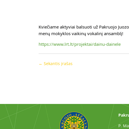
Kviečiame aktyviai balsuoti už Pakruojo Juozo
menų mokyklos vaikinų vokalinį ansamblį!
https://www.lrt.lt/projektai/dainu-dainele
←
Sekantis įrašas
Pakru
P. Ma