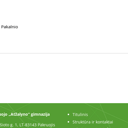
 Pakalnio 
ojo „Atžalyno“ gimnazija
Titulinis
Struktūra ir kontaktai
šioto g. 1, LT-83143 Pakruojis