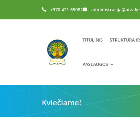
+370 421 65082
administracija@atzaly


TITULINIS
STRUKTŪRA I
PASLAUGOS
Kviečiame!