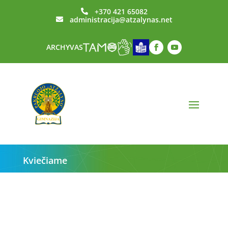
+370 421 65082

administracija@atzalynas.net

ARCHYVAS
Kviečiame