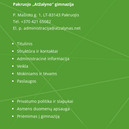
Pakruojo „Atžalyno“ gimnazija
P. Mašioto g. 1, LT-83143 Pakruojis
Tel. +370 421 65082
El. p. administracija@atzalynas.net
Titulinis
Struktūra ir kontaktai
Administracinė informacija
Veikla
Mokiniams ir tėvams
Paslaugos
Privatumo politika ir slapukai
Asmens duomenų apsauga
Priėmimas į gimnaziją