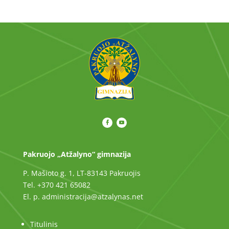
Pakruojo „Atžalyno“ gimnazija
P. Mašioto g. 1, LT-83143 Pakruojis
Tel. +370 421 65082
El. p. administracija@atzalynas.net
Titulinis