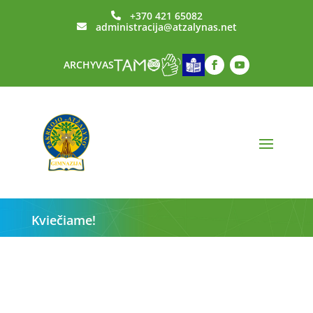
+370 421 65082

administracija@atzalynas.net

ARCHYVAS
Kviečiame!