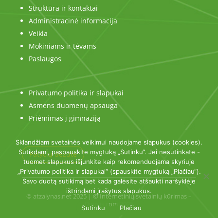
Struktūra ir kontaktai
Administracinė informacija
Veikla
Mokiniams ir tėvams
Paslaugos
Privatumo politika ir slapukai
Asmens duomenų apsauga
Priėmimas į gimnaziją
Sklandžiam svetainės veikimui naudojame slapukus (cookies).
Sutikdami, paspauskite mygtuką „Sutinku“. Jei nesutinkate -
Patyčių dėžutė
tuomet slapukus išjunkite kaip rekomenduojama skyriuje
„Privatumo politika ir slapukai“ (spauskite mygtuką „Plačiau“).
Savo duotą sutikimą bet kada galėsite atšaukti naršyklėje
ištrindami įrašytus slapukus.
© atzalynas.net 2025 | © Internetinių svetainių kūrimas –
Dipolis.com
2025
Sutinku
Plačiau