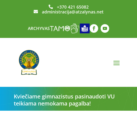
+370 421 65082

administracija@atzalynas.net

ARCHYVAS
Kviečiame gimnazistus pasinaudoti VU
teikiama nemokama pagalba!