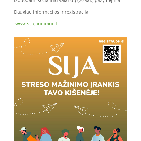
išduodami socialinių valandų (20 val.) pažymėjimai.
Daugiau informacijos ir registracija
www.sijajaunimui.lt