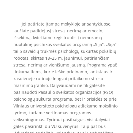
Jei patiriate įtampą mokykloje ar santykiuose,
jaučiate padidėjusį stresą, nerimą ar emocinį
išsekimą, kviečiame registruotis į nemokamą
nuotolinę psichikos sveikatos programą „Sija“. „Sija“ –
tai 5 savaičių trukmės psichologų sukurtas pokalbių
robotas, skirtas 18–25 m. jaunimui, patiriančiam
stresą, nerimą ar vienišumo jausmą. Programa ypač
tinkama tiems, kurie ieško prieinamo, lankstaus ir
kasdienėje rutinoje lengvai pritaikomo streso
mažinimo įrankio. Dalyvaudami ne tik galėsite
pasinaudoti Pasaulio sveikatos organizacijos (PSO)
psichologų sukurta programa, bet ir prisidėsite prie
Vilniaus universiteto psichologų atliekamo mokslinio
tyrimo, kuriame vertinamas programos
veiksmingumas. Tyrimui pasibaigus, visi dalyviai
galės pasirinkti du VU suvenyrus. Taip pat bus