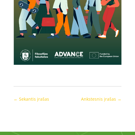
←
Sekantis įrašas
Ankstesnis įrašas
→