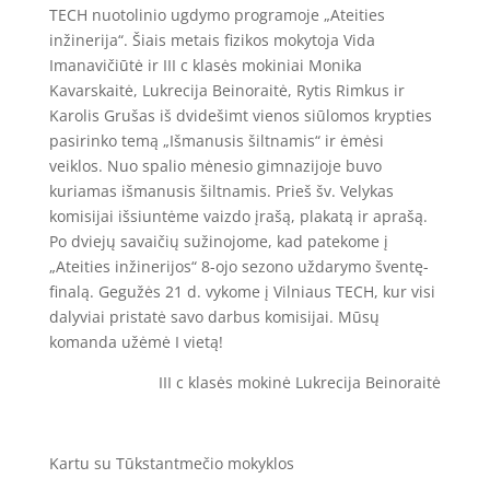
TECH nuotolinio ugdymo programoje „Ateities
inžinerija“. Šiais metais fizikos mokytoja Vida
Imanavičiūtė ir III c klasės mokiniai Monika
Kavarskaitė, Lukrecija Beinoraitė, Rytis Rimkus ir
Karolis Grušas iš dvidešimt vienos siūlomos krypties
pasirinko temą „Išmanusis šiltnamis“ ir ėmėsi
veiklos. Nuo spalio mėnesio gimnazijoje buvo
kuriamas išmanusis šiltnamis. Prieš šv. Velykas
komisijai išsiuntėme vaizdo įrašą, plakatą ir aprašą.
Po dviejų savaičių sužinojome, kad patekome į
„Ateities inžinerijos“ 8-ojo sezono uždarymo šventę-
finalą. Gegužės 21 d. vykome į Vilniaus TECH, kur visi
dalyviai pristatė savo darbus komisijai. Mūsų
komanda užėmė I vietą!
III c klasės mokinė Lukrecija Beinoraitė
Kartu su Tūkstantmečio mokyklos