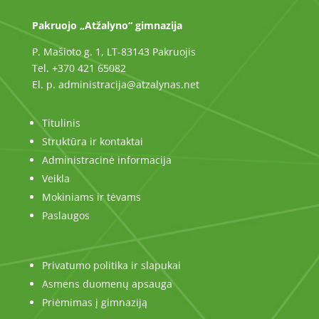
Pakruojo „Atžalyno“ gimnazija
P. Mašioto g. 1, LT-83143 Pakruojis
Tel. +370 421 65082
El. p. administracija@atzalynas.net
Titulinis
Struktūra ir kontaktai
Administracinė informacija
Veikla
Mokiniams ir tėvams
Paslaugos
Privatumo politika ir slapukai
Asmens duomenų apsauga
Priėmimas į gimnaziją