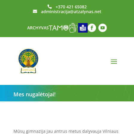
+370 421 65082

administracija@atzalynas.net

ARCHYVAS
Mes nugalėtojai!
Mūsų gimnazija jau antrus metus dalyvauja Vilniaus