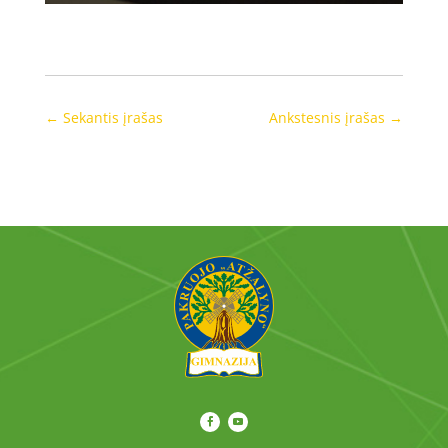
←
Sekantis įrašas
Ankstesnis įrašas
→