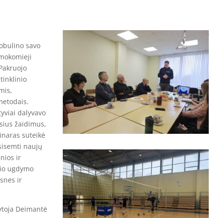
obulino savo
 mokomieji
 Pakruojo
tinklinio
mis,
metodais.
ktyviai dalyvavo
sius žaidimus,
inaras suteikė
asisemti naujų
nios ir
inio ugdymo
snes ir
ytoja Deimantė