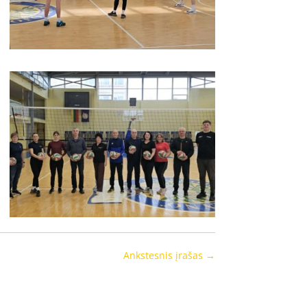
Ankstesnis įrašas
→