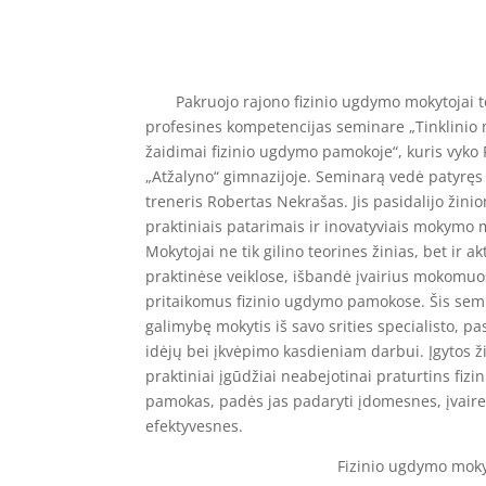
Pakruojo rajono fizinio ugdymo mokytojai t
profesines kompetencijas seminare „Tinklinio
žaidimai fizinio ugdymo pamokoje“, kuris vyko
„Atžalyno“ gimnazijoje. Seminarą vedė patyręs 
treneris Robertas Nekrašas. Jis pasidalijo žinio
praktiniais patarimais ir inovatyviais mokymo 
Mokytojai ne tik gilino teorines žinias, bet ir a
praktinėse veiklose, išbandė įvairius mokomuo
pritaikomus fizinio ugdymo pamokose. Šis sem
galimybę mokytis iš savo srities specialisto, p
idėjų bei įkvėpimo kasdieniam darbui. Įgytos ži
praktiniai įgūdžiai neabejotinai praturtins fiz
pamokas, padės jas padaryti įdomesnes, įvaire
efektyvesnes.
Fizinio ugdymo mok