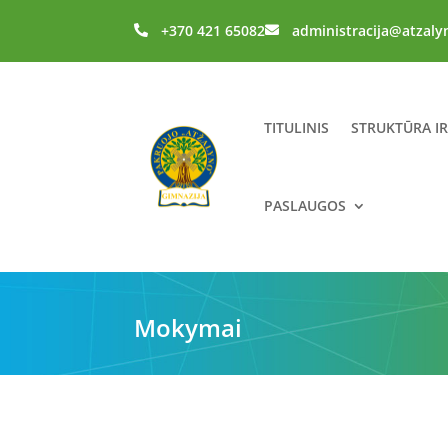
+370 421 65082
administracija@atzaly


TITULINIS
STRUKTŪRA I
PASLAUGOS
Mokymai