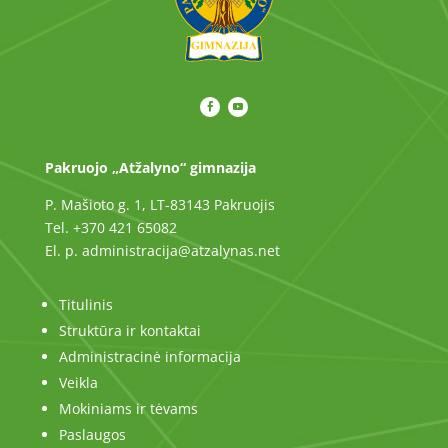
Pakruojo „Atžalyno“ gimnazija
P. Mašioto g. 1, LT-83143 Pakruojis
Tel. +370 421 65082
El. p. administracija@atzalynas.net
Titulinis
Struktūra ir kontaktai
Administracinė informacija
Veikla
Mokiniams ir tėvams
Paslaugos