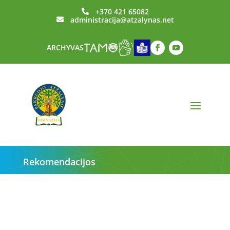
+370 421 65082

administracija@atzalynas.net

ARCHYVAS
Rekomendacijos