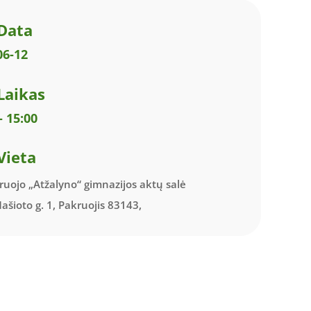
Data
06-12
Laikas
- 15:00
Vieta
uojo „Atžalyno“ gimnazijos aktų salė
ašioto g. 1, Pakruojis 83143,