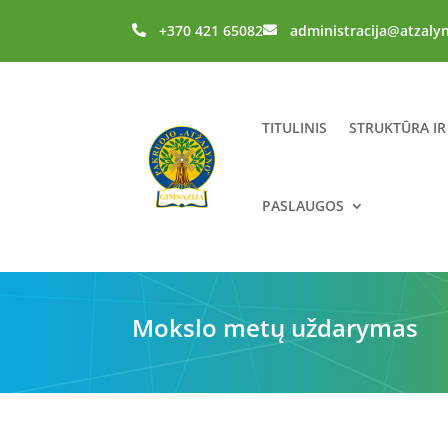
+370 421 65082
administracija@atzaly


TITULINIS
STRUKTŪRA IR
PASLAUGOS
Mokslo metų uždarymas