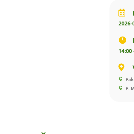

2026-

14:00 

Pakr
P. M