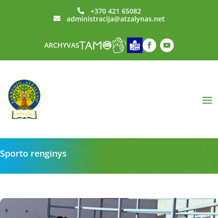
+370 421 65082

administracija@atzalynas.net

ARCHYVAS
Sporto renginys