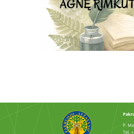
Pakru
P. Ma
Tel. 