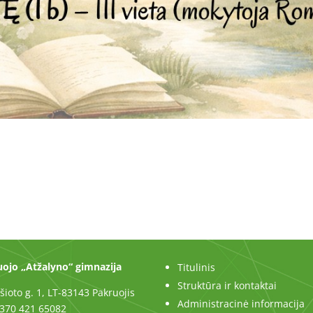
ojo „Atžalyno“ gimnazija
Titulinis
Struktūra ir kontaktai
šioto g. 1, LT-83143 Pakruojis
Administracinė informacija
+370 421 65082