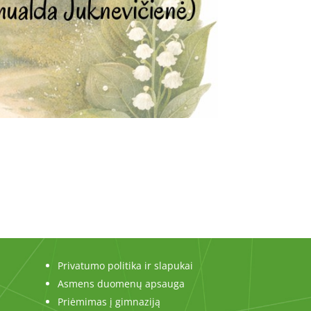
Privatumo politika ir slapukai
Asmens duomenų apsauga
Priėmimas į gimnaziją