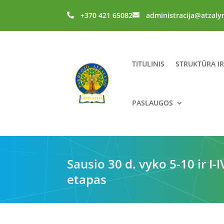
+370 421 65082
administracija@atzaly


TITULINIS
STRUKTŪRA I
PASLAUGOS
Sausio 30 d. vyko 5-10 ir I
etapas