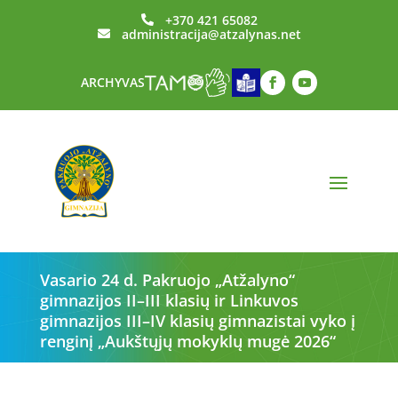
+370 421 65082

administracija@atzalynas.net

ARCHYVAS
Vasario 24 d. Pakruojo „Atžalyno“
gimnazijos II–III klasių ir Linkuvos
gimnazijos III–IV klasių gimnazistai vyko į
renginį „Aukštųjų mokyklų mugė 2026“