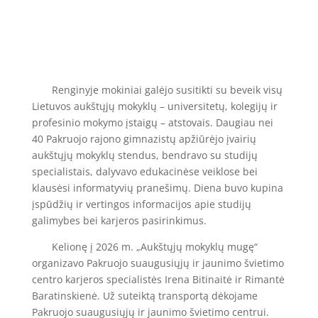
Renginyje mokiniai galėjo susitikti su beveik visų
Lietuvos aukštųjų mokyklų – universitetų, kolegijų ir
profesinio mokymo įstaigų – atstovais. Daugiau nei
40 Pakruojo rajono gimnazistų apžiūrėjo įvairių
aukštųjų mokyklų stendus, bendravo su studijų
specialistais, dalyvavo edukacinėse veiklose bei
klausėsi informatyvių pranešimų. Diena buvo kupina
įspūdžių ir vertingos informacijos apie studijų
galimybes bei karjeros pasirinkimus.
Kelionę į 2026 m. „Aukštųjų mokyklų mugę“
organizavo Pakruojo suaugusiųjų ir jaunimo švietimo
centro karjeros specialistės Irena Bitinaitė ir Rimantė
Baratinskienė. Už suteiktą transportą dėkojame
Pakruojo suaugusiųjų ir jaunimo švietimo centrui.