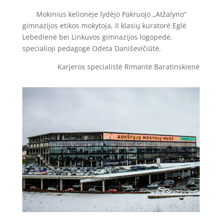
Mokinius kelionėje lydėjo Pakruojo „Atžalyno“
gimnazijos etikos mokytoja, II klasių kuratorė Eglė
Lebedienė bei Linkuvos gimnazijos logopedė,
specialioji pedagogė Odeta Daniševičiūtė.
Karjeros specialistė Rimantė Baratinskienė