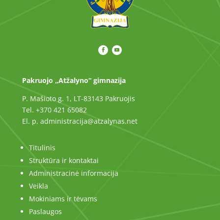
Pakruojo „Atžalyno“ gimnazija
P. Mašioto g. 1, LT-83143 Pakruojis
Tel. +370 421 65082
El. p. administracija@atzalynas.net
Titulinis
Struktūra ir kontaktai
Administracinė informacija
Veikla
Mokiniams ir tėvams
Paslaugos