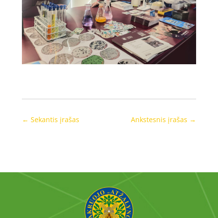
←
Sekantis įrašas
Ankstesnis įrašas
→