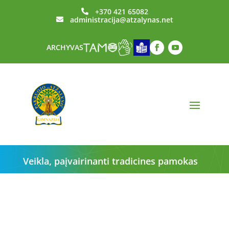
+370 421 65082

administracija@atzalynas.net

ARCHYVAS
Veikla, paįvairinanti tradicines pamokas