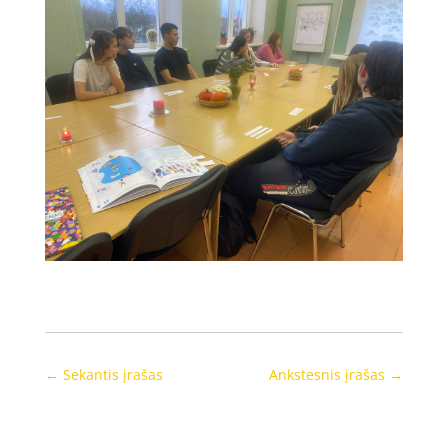
←
Sekantis įrašas
Ankstesnis įrašas
→