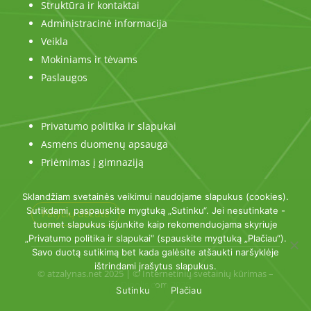
Struktūra ir kontaktai
Administracinė informacija
Veikla
Mokiniams ir tėvams
Paslaugos
Privatumo politika ir slapukai
Asmens duomenų apsauga
Priėmimas į gimnaziją
Sklandžiam svetainės veikimui naudojame slapukus (cookies).
Sutikdami, paspauskite mygtuką „Sutinku“. Jei nesutinkate -
Patyčių dėžutė
tuomet slapukus išjunkite kaip rekomenduojama skyriuje
„Privatumo politika ir slapukai“ (spauskite mygtuką „Plačiau“).
Savo duotą sutikimą bet kada galėsite atšaukti naršyklėje
ištrindami įrašytus slapukus.
© atzalynas.net 2025 | © Internetinių svetainių kūrimas –
Dipolis.com
2025
Sutinku
Plačiau