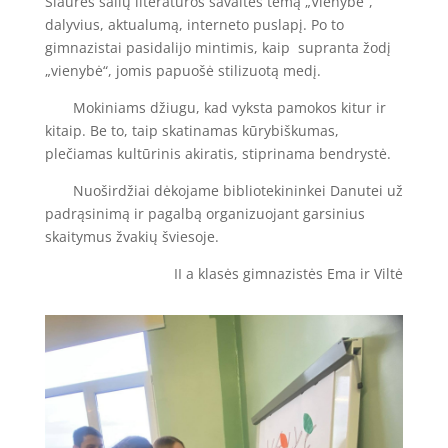
Šiaurės šalių literatūros savaitės temą „Vienybė“,
dalyvius, aktualumą, interneto puslapį. Po to
gimnazistai pasidalijo mintimis, kaip supranta žodį
„vienybė“, jomis papuošė stilizuotą medį.
Mokiniams džiugu, kad vyksta pamokos kitur ir
kitaip. Be to, taip skatinamas kūrybiškumas,
plečiamas kultūrinis akiratis, stiprinama bendrystė.
Nuoširdžiai dėkojame bibliotekininkei Danutei už
padrąsinimą ir pagalbą organizuojant garsinius
skaitymus žvakių šviesoje.
II a klasės gimnazistės Ema ir Viltė