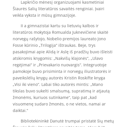
Lapkričio mėnesį organizuojami kasmetiniai
Šiaurės šalių literatūros savaitės renginiai. Įvairi
veikla vyksta ir mūsų gimnazijoje.
II a gimnazistai kartu su lietuvių kalbos ir
literatūros mokytoja Romualda Juknevičiene skaitė
norvegų rašytojo, Nobelio premijos laureato Jono
Fosse kūrinio „Trilogija“ ištraukas. Beje, trys
pasakojimai apie Alidą ir Aslę iš pradžių buvo išleisti
atskiromis knygomis: „Nakvišų klajonės“, „Ulavo
regėjimai“ ir „Prievakario nuovargis“. Integruotoje
pamokoje buvo prisiminta ir norvegų iliustratorės ir
paveikslėlių knygų autorės Kristin Roskifte knyga
„Visi iki vieno“. Labai tiko autorės mintis: „Mano
tikslas buvo sukelti smalsumą, supratimą ir atjautą
žmonėms, kuriuos sutinkame“, taip pat „kad
visuomenę sudaro žmonės, o ne vietos, namai ar
daiktai.“
Bibliotekininkė Danutė trumpai pristatė šių metų