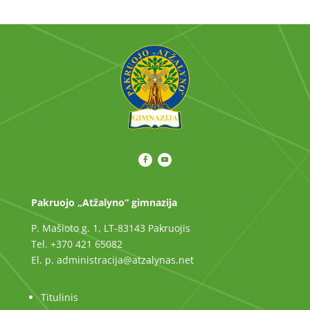
Pakruojo „Atžalyno“ gimnazija
P. Mašioto g. 1, LT-83143 Pakruojis
Tel. +370 421 65082
El. p. administracija@atzalynas.net
Titulinis